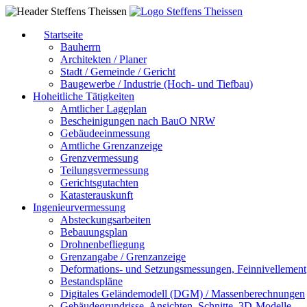
Startseite
Bauherrn
Architekten / Planer
Stadt / Gemeinde / Gericht
Baugewerbe / Industrie (Hoch- und Tiefbau)
Hoheitliche Tätigkeiten
Amtlicher Lageplan
Bescheinigungen nach BauO NRW
Gebäudeeinmessung
Amtliche Grenzanzeige
Grenzvermessung
Teilungsvermessung
Gerichtsgutachten
Katasterauskunft
Ingenieurvermessung
Absteckungsarbeiten
Bebauungsplan
Drohnenbefliegung
Grenzangabe / Grenzanzeige
Deformations- und Setzungsmessungen, Feinnivellement
Bestandspläne
Digitales Geländemodell (DGM) / Massenberechnungen
Gebäudegrundrisse, Ansichten, Schnitte, 3D-Modelle