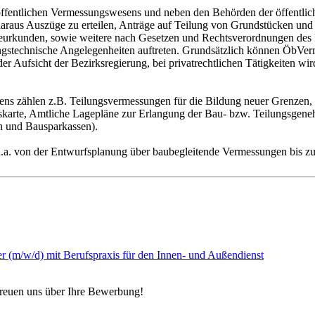
s öffentlichen Vermessungswesens und neben den Behörden der öffentli
 daraus Auszüge zu erteilen, Anträge auf Teilung von Grundstücken un
 beurkunden, sowie weitere nach Gesetzen und Rechtsverordnungen de
ungstechnische Angelegenheiten auftreten. Grundsätzlich können ÖbVe
er Aufsicht der Bezirksregierung, bei privatrechtlichen Tätigkeiten 
ens zählen z.B. Teilungsvermessungen für die Bildung neuer Grenzen,
skarte, Amtliche Lagepläne zur Erlangung der Bau- bzw. Teilungsgen
n und Bausparkassen).
 u.a. von der Entwurfsplanung über baubegleitende Vermessungen bis 
 (m/w/d) mit Berufspraxis für den Innen- und Außendienst
freuen uns über Ihre Bewerbung!